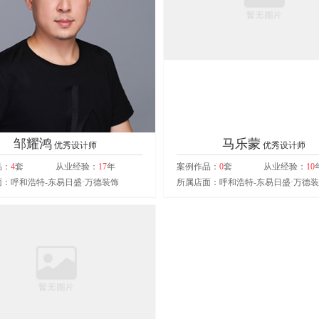
邹耀鸿
马乐蒙
优秀设计师
优秀设计师
品：
4
套
从业经验：
17
年
案例作品：
0
套
从业经验：
10
：呼和浩特-东易日盛·万德装饰
所属店面：呼和浩特-东易日盛·万德