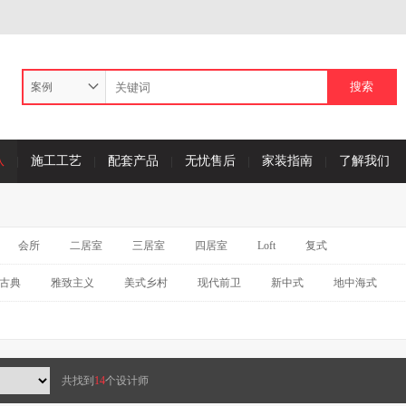
案例
队
施工工艺
配套产品
无忧售后
家装指南
了解我们
会所
二居室
三居室
四居室
Loft
复式
古典
雅致主义
美式乡村
现代前卫
新中式
地中海式
共找到
14
个设计师