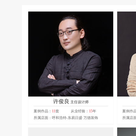
许俊良
主任设计师
案例作品：
11
套
从业经验：
15
年
案例作
所属店面：呼和浩特-东易日盛·万德装饰
所属店面