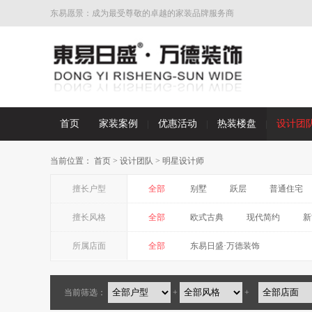
东易愿景：成为最受尊敬的卓越的家装品牌服务商
首页
家装案例
优惠活动
热装楼盘
设计团
当前位置：
首页
>
设计团队
>
明星设计师
擅长户型
全部
别墅
跃层
普通住宅
擅长风格
全部
欧式古典
现代简约
新
所属店面
全部
东易日盛·万德装饰
当前筛选：
+
+