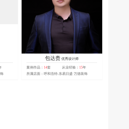
包达赉
优秀设计师
年
案例作品：
14
套
从业经验：
15
年
装饰
所属店面：呼和浩特-东易日盛·万德装饰