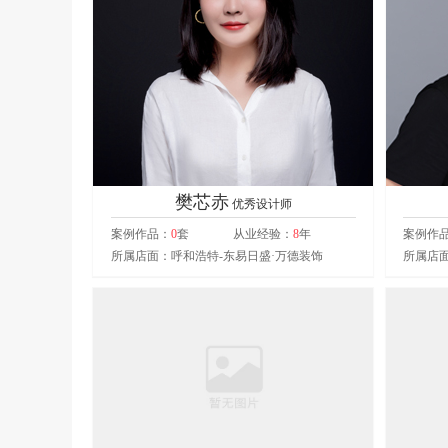
樊芯赤
优秀设计师
案例作品：
0
套
从业经验：
8
年
案例作
所属店面：呼和浩特-东易日盛·万德装饰
所属店面