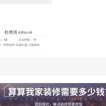
杜艳清
优秀设计师
品：
4
套
从业经验：
5
年
：呼和浩特-东易日盛·万德装饰