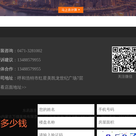
家装咨询
：0471-3281002
投诉建议
：13488579955
媒体合作
：13488579955
关注微信
公司地址
：呼和浩特市红星美凯龙世纪广场7层
看店面地址>>
东易愿景：成为最受尊敬的卓越的住宅装饰品牌运营商。
right内蒙古万德装饰有限责任公司 版权所有
蒙ICP备13002780号-3
网站建设 · SEO优化