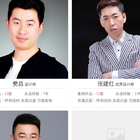
樊昌
张建红
设计师
优秀设计师
品：
13
套
从业经验：
7
年
案例作品：
12
套
从业经验：
13
：呼和浩特-东易日盛·万德装饰
所属店面：呼和浩特-东易日盛·万德