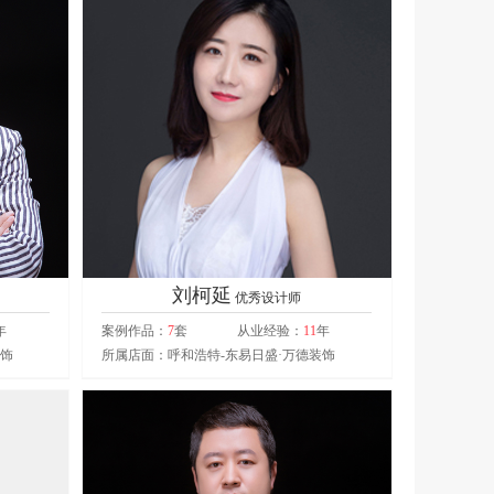
刘柯延
优秀设计师
年
案例作品：
7
套
从业经验：
11
年
装饰
所属店面：呼和浩特-东易日盛·万德装饰