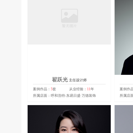
翟跃光
主任设计师
案例作品：
5
套
从业经验：
11
年
案例作
所属店面：呼和浩特-东易日盛·万德装饰
所属店面