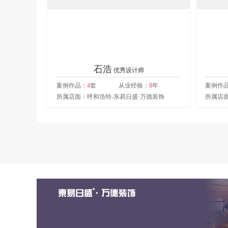
石浩
优秀设计师
案例作品：
4
套
从业经验：
8
年
案例作
所属店面：呼和浩特-东易日盛·万德装饰
所属店面