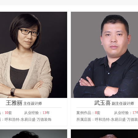
王雅丽
武玉喜
主任设计师
副主任设计师
品：
10
套
从业经验：
13
年
案例作品：
8
套
从业经验：
17
：呼和浩特-东易日盛·万德装饰
所属店面：呼和浩特-东易日盛·万德