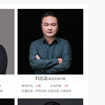
刘志远
副主任设计师
年
案例作品：
18
套
从业经验：
9
年
装饰
所属店面：呼和浩特-东易日盛·万德装饰