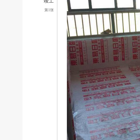
竣工
第1张