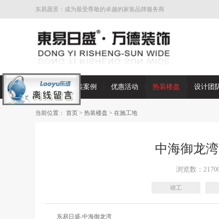
东易愿景：成为最受尊敬的卓越的家装品牌服务商
首页
家装案例
优惠活动
热装楼盘
设计团
当前位置：
首页
>
热装楼盘
>
在施工地
中海御龙湾
浏览数：2170
竣工
东易日盛-中海御龙湾