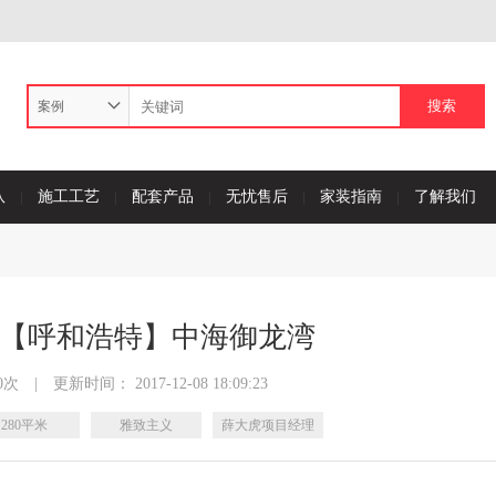
案例
队
施工工艺
配套产品
无忧售后
家装指南
了解我们
【呼和浩特】中海御龙湾
0次
|
更新时间： 2017-12-08 18:09:23
280平米
雅致主义
薛大虎项目经理