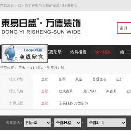
东易愿景：成为最受尊敬的卓越的家装品牌服务商
案例
首页
家装案例
优惠活动
热装楼盘
设计团队
施工
当前位置：
首页
>
设计团队
>
明星设计师
擅长户型
全部
别墅
跃层
普通住宅
会所
擅长风格
全部
欧式古典
现代简约
新古典
雅
所属店面
全部
东易日盛·万德装饰
当前筛选：
+
+