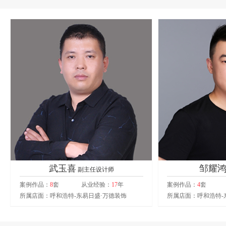
武玉喜
邹耀
副主任设计师
案例作品：
8
套
从业经验：
17
年
案例作品：
4
套
所属店面：呼和浩特-东易日盛·万德装饰
所属店面：呼和浩特-