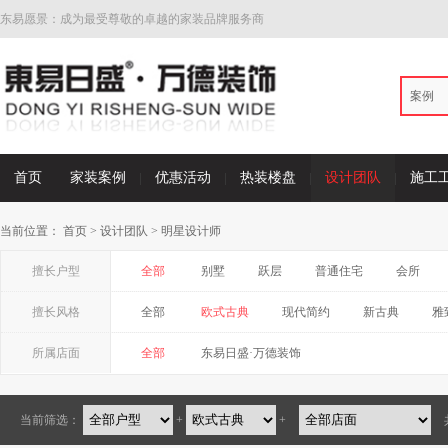
东易愿景：成为最受尊敬的卓越的家装品牌服务商
案例
首页
家装案例
优惠活动
热装楼盘
设计团队
施工
当前位置：
首页
>
设计团队
>
明星设计师
擅长户型
全部
别墅
跃层
普通住宅
会所
擅长风格
全部
欧式古典
现代简约
新古典
雅
所属店面
全部
东易日盛·万德装饰
当前筛选：
+
+