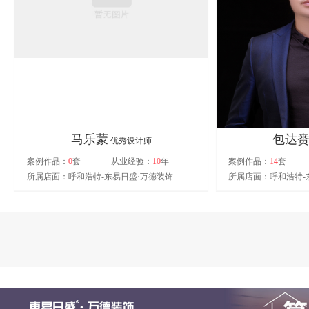
马乐蒙
包达
优秀设计师
案例作品：
0
套
从业经验：
10
年
案例作品：
14
套
所属店面：呼和浩特-东易日盛·万德装饰
所属店面：呼和浩特-