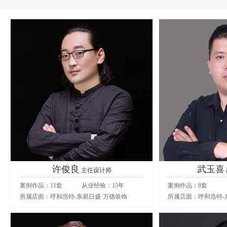
许俊良
武玉喜
主任设计师
案例作品：
11
套
从业经验：
15
年
案例作品：
8
套
所属店面：呼和浩特-东易日盛·万德装饰
所属店面：呼和浩特-