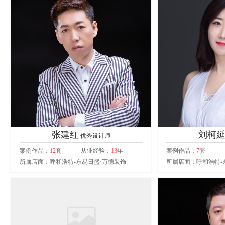
张建红
刘柯
优秀设计师
案例作品：
12
套
从业经验：
13
年
案例作品：
7
套
所属店面：呼和浩特-东易日盛·万德装饰
所属店面：呼和浩特-